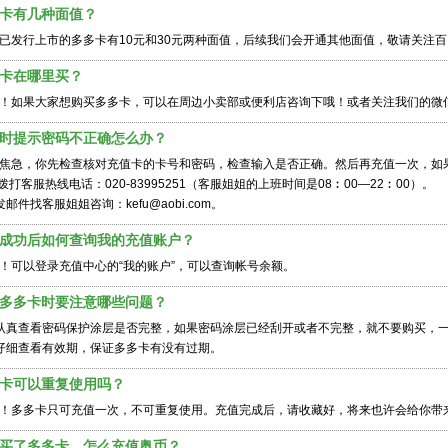
多多卡有几种面值？
已发行上市的多多卡有10元和30元两种面值，后续我们会开通其他面值，敬请关注
多多卡在哪里买？
！如果大家想购买多多卡，可以在周边小卖部或便利店咨询下哦！或者关注我们的微
充值时提示密码不正确怎么办？
焦急，你先检查核对充值卡的卡号和密码，检查输入是否正确。然后再充值一次，如
 拨打客服热线电话：020-83995251（客服姐姐的上班时间是08︰00—22︰00）。
发邮件找客服姐姐咨询：kefu@aobi.com。
充值成功后如何查询我的充值账户？
！可以登录充值中心的“我的账户”，可以查询帐号余额。
购买多多卡时要注意哪些问题？
认真查看密码保护涂层是否完整，如果密码涂层已经刮开或者不完整，就不要购买，
仔细查看有效期，保证多多卡有没有过期。
多多卡可以重复使用吗？
！多多卡只可充值一次，不可重复使用。充值完成后，请收藏好，将来也许会给你带
我购买了多多卡，怎么充值奥币？