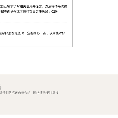
根据自己需求填写相关信息并提交。然后等待系统提
据页面操作或者拨打百田客服热线：020-
在帮好朋友充值时一定要细心一点，认真核对好
策
号
戏行业防沉迷自律公约
网络违法犯罪举报