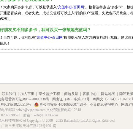
！大家购买多多卡后，可以登录进入“
充值中心-百田网
”。接着选择点击“多多卡”，
开通是否成功，或者失败。成功充值后可以进入“我的账户”查看。失败也不用焦急，根
95251。
我的好朋友买不到多多卡，我可以买一张帮她充值吗？
！当然可以，你可以在“
充值中心-百田网
”按照提示输入对方的资料进行充值。建议你
信息！
联系我们
|
加入百田
|
家长监护工程
|
问题反馈
|
客服中心
|
网站地图
|
隐私政
经营许可证粤B2-20090338号
网出证（粤）字第033号
粤网文〔2024〕2710-188
粤ICP备10205516号
粤公网安备 44010602007429号
不良信息举报中心
网络游
子邮箱:wlwh@vip.sina.com 文化部监督电话:12318
0-83995251 邮箱：kefu@100bt.com
限公司 Copyright © 2009 - 2025 BaitianInfo Ltd.All Rights Reserved
广州市天河区天坤三路123号1001房